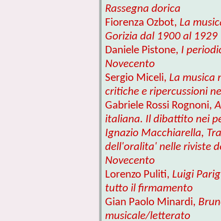
Rassegna dorica
Fiorenza Ozbot,
La musica
Gorizia dal 1900 al 1929
Daniele Pistone,
I periodi
Novecento
Sergio Miceli,
La musica n
critiche e ripercussioni n
Gabriele Rossi Rognoni,
A
italiana. Il dibattito nei
Ignazio Macchiarella, Tra
dell'oralita' nelle rivist
Novecento
Lorenzo Puliti,
Luigi Pari
tutto il firmamento
Gian Paolo Minardi,
Bruno
musicale/letterato