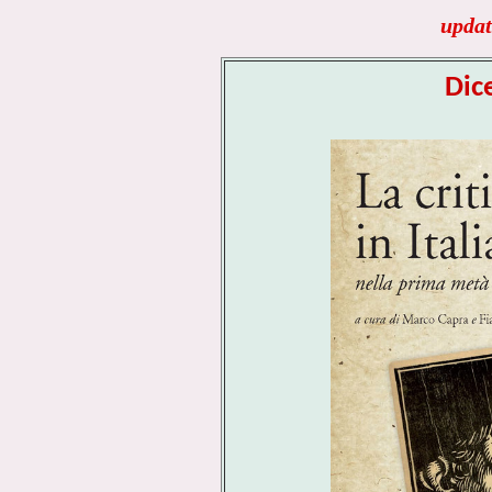
updat
Dic