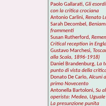
Paolo Gallarati,
Gli esord
con la critica crociana
Antonio Carlini,
Renato Lu
Sarah Decombel,
Beniami
frammenti
Susan Rutherford,
Rememb
Critical reception in Eng
Gustavo Marchesi,
Toscan
alla Scala, 1896-1918)
Daniel Brandenburg,
La t
punto di vista della critic
Donato De Carlo,
Alcuni 
primo Novecento
Antonella Bartoloni,
Su a
operista: Medea, Uguale f
La presunzione punita